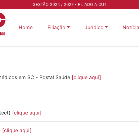
GESTÃO 2024 / 2027 - FILIADO A CUT
Home
Filiação
Jurídico
Notíci
médicos em SC - Postal Saúde
[clique aqui]
tect)
[clique aqui]
o
[clique aqui]